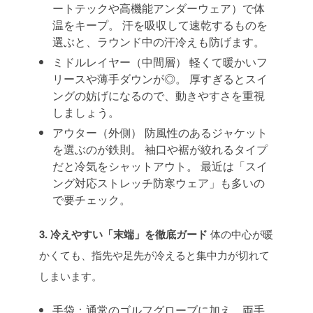
ートテックや高機能アンダーウェア）で体
温をキープ。
汗を吸収して速乾するものを
選ぶと、ラウンド中の汗冷えも防げます。
ミドルレイヤー（中間層）
軽くて暖かいフ
リースや薄手ダウンが◎。
厚すぎるとスイ
ングの妨げになるので、動きやすさを重視
しましょう。
アウター（外側）
防風性のあるジャケット
を選ぶのが鉄則。
袖口や裾が絞れるタイプ
だと冷気をシャットアウト。
最近は「スイ
ング対応ストレッチ防寒ウェア」も多いの
で要チェック。
3. 冷えやすい「末端」を徹底ガード
体の中心が暖
かくても、指先や足先が冷えると集中力が切れて
しまいます。
手袋：通常のゴルフグローブに加え、両手