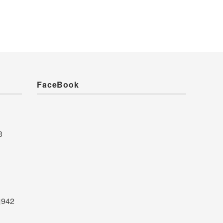
FaceBook
3
942