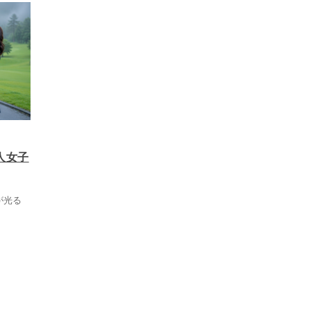
人女子
が光る