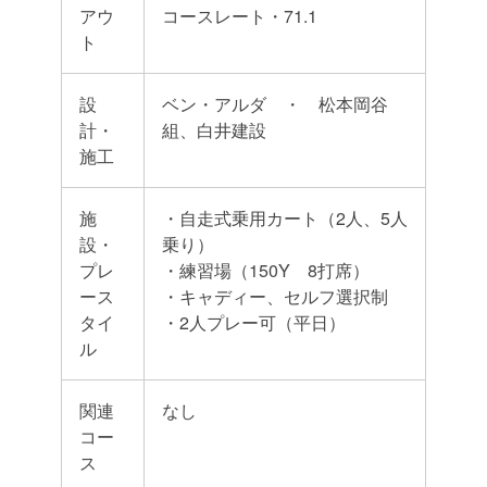
アウ
コースレート・71.1
ト
設
ベン・アルダ ・ 松本岡谷
計・
組、白井建設
施工
施
・自走式乗用カート（2人、5人
設・
乗り）
プレ
・練習場（150Y 8打席）
ース
・キャディー、セルフ選択制
タイ
・2人プレー可（平日）
ル
関連
なし
コー
ス