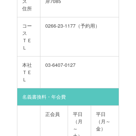
ス
岸7085
住所
コー
0266-23-1177（予約用）
ス
ＴＥ
Ｌ
本社
03-6407-0127
ＴＥ
Ｌ
名義書換料・年会費
正会員
平日
平日
（月
（月～
～
金）
土）