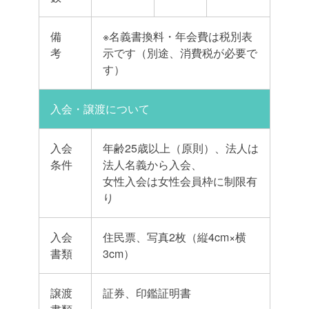
備
※名義書換料・年会費は税別表
考
示です（別途、消費税が必要で
す）
入会・譲渡について
入会
年齢25歳以上（原則）、法人は
条件
法人名義から入会、
女性入会は女性会員枠に制限有
り
入会
住民票、写真2枚（縦4cm×横
書類
3cm）
譲渡
証券、印鑑証明書