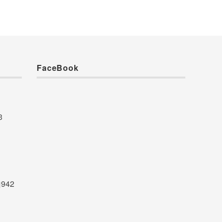
FaceBook
3
942