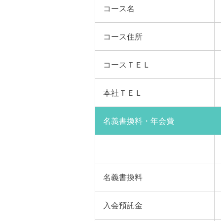
コース名
コース
住所
コース
ＴＥＬ
本社
ＴＥＬ
名義書換料・年会費
名義
書換料
入会
預託金