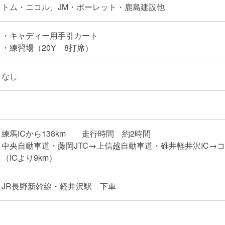
トム・ニコル、JM・ポーレット・鹿島建設他
・キャディー用手引カート
・練習場（20Y 8打席）
なし
練馬ICから138km 走行時間 約2時間
中央自動車道・藤岡JTC→上信越自動車道・碓井軽井沢IC→
（ICより9km）
JR長野新幹線・軽井沢駅 下車