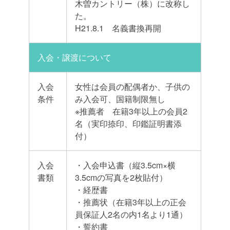
木曽カントリー（株）に改称し
た。
H21.8.1 名義書換再開
入会・譲渡について
入会
女性は会員の配偶者か、子供の
条件
み入会可、国籍制限無し
※推薦者 在籍3年以上の会員2
名（実印捺印、印鑑証明書添
付）
入会
・入会申込書（縦3.5cm×横
書類
3.5cmの写真を2枚貼付）
・経歴書
・推薦状（在籍3年以上の正会
員保証人2名の内1名より1通）
・誓約書