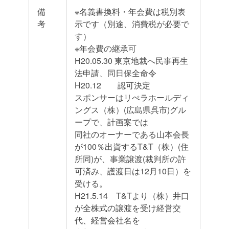
備
※名義書換料・年会費は税別表
考
示です（別途、消費税が必要で
す）
※年会費の継承可
H20.05.30 東京地裁へ民事再生
法申請、同日保全命令
H20.12 認可決定
スポンサーはリぺラホールディ
ングス（株）(広島県呉市)グル
ープで、計画案では
同社のオーナーである山本会長
が100％出資するT&T（株）(住
所同)が、事業譲渡(裁判所の許
可済み、護渡日は12月10日）を
受ける。
H21.5.14 T&Tより（株）井口
が全株式の譲渡を受け経営交
代、経営会社名を