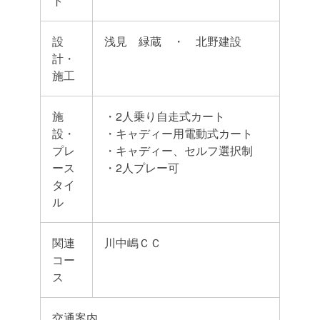
ト
設
浅見 緑蔵 ・ 北野建設
計・
施工
施
・2人乗り自走式カート
設・
・キャディー用電動式カート
プレ
・キャディー、セルフ選択制
ース
・2人プレー可
タイ
ル
関連
川中嶋ＣＣ
コー
ス
交通案内