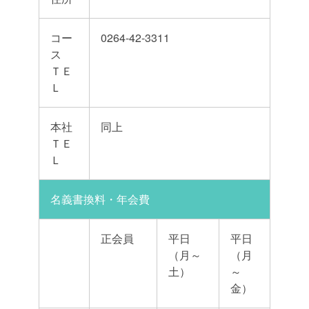
コー
0264-42-3311
ス
ＴＥ
Ｌ
本社
同上
ＴＥ
Ｌ
名義書換料・年会費
正会員
平日
平日
（月～
（月
土）
～
金）