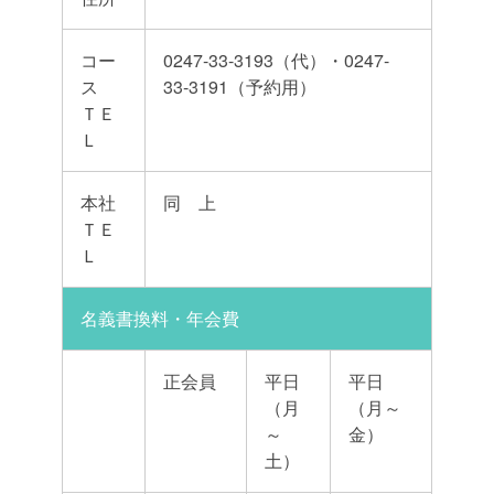
コー
0247-33-3193（代）・0247-
ス
33-3191（予約用）
ＴＥ
Ｌ
本社
同 上
ＴＥ
Ｌ
名義書換料・年会費
正会員
平日
平日
（月
（月～
～
金）
土）