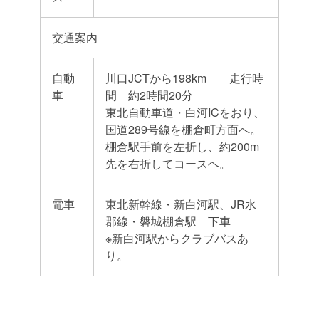
交通案内
自動
川口JCTから198km 走行時
車
間 約2時間20分
東北自動車道・白河ICをおり、
国道289号線を棚倉町方面へ。
棚倉駅手前を左折し、約200m
先を右折してコースヘ。
電車
東北新幹線・新白河駅、JR水
郡線・磐城棚倉駅 下車
※新白河駅からクラブバスあ
り。