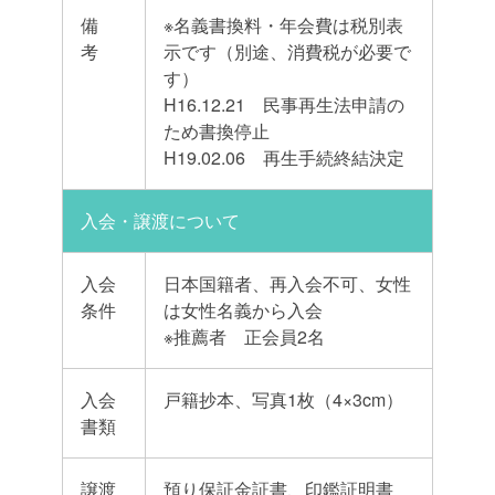
備
※名義書換料・年会費は税別表
考
示です（別途、消費税が必要で
す）
H16.12.21 民事再生法申請の
ため書換停止
H19.02.06 再生手続終結決定
入会・譲渡について
入会
日本国籍者、再入会不可、女性
条件
は女性名義から入会
※推薦者 正会員2名
入会
戸籍抄本、写真1枚（4×3cm）
書類
譲渡
預り保証金証書、印鑑証明書