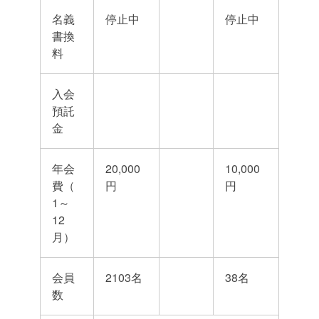
名義
停止中
停止中
書換
料
入会
預託
金
年会
20,000
10,000
費（
円
円
1～
12
月）
会員
2103名
38名
数