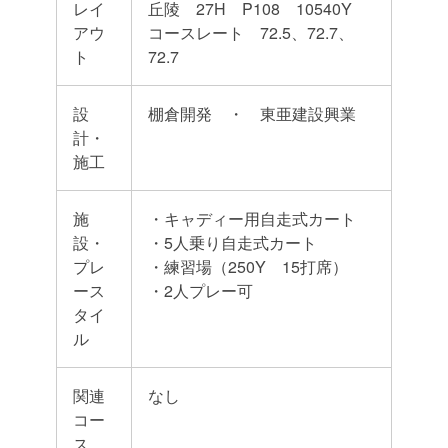
レイ
丘陵 27H P108 10540Y
アウ
コースレート 72.5、72.7、
ト
72.7
設
棚倉開発 ・ 東亜建設興業
計・
施工
施
・キャディー用自走式カート
設・
・5人乗り自走式カート
プレ
・練習場（250Y 15打席）
ース
・2人プレー可
タイ
ル
関連
なし
コー
ス