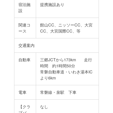
宿泊施
提携施設あり
設
関連コ
館山CC、ニッソーCC、大宮
ース
CC、大宮国際CC、等
交通案内
自動車
三郷JCTから173km 走行
時間 約1時間50分
常磐自動車道・いわき湯本IC
より6km
電車
常磐線・泉駅 下車
【クラ
なし
ブバ