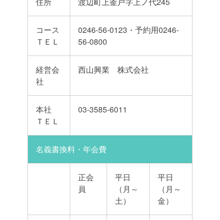
住所
渡辺町上釜戸字上ノ代245
コース
0246-56-0123・予約用0246-
ＴＥＬ
56-0800
経営会
西山興業 株式会社
社
本社
03-3585-6011
ＴＥＬ
名義書換料・年会費
正会
平日
平日
員
（月～
（月～
土）
金）