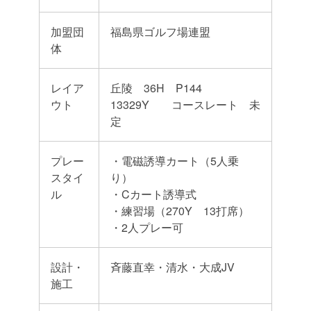
加盟団
福島県ゴルフ場連盟
体
レイア
丘陵 36H P144
ウト
13329Y コースレート 未
定
プレー
・電磁誘導カート（5人乗
スタイ
り）
ル
・Cカート誘導式
・練習場（270Y 13打席）
・2人プレー可
設計・
斉藤直幸・清水・大成JV
施工