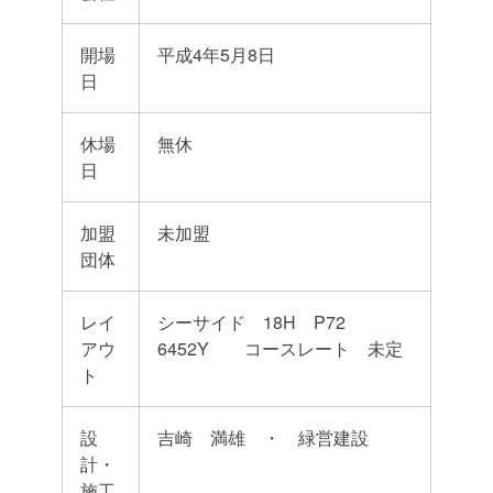
開場
平成4年5月8日
日
休場
無休
日
加盟
未加盟
団体
レイ
シーサイド 18H P72
アウ
6452Y コースレート 未定
ト
設
吉崎 満雄 ・ 緑営建設
計・
施工