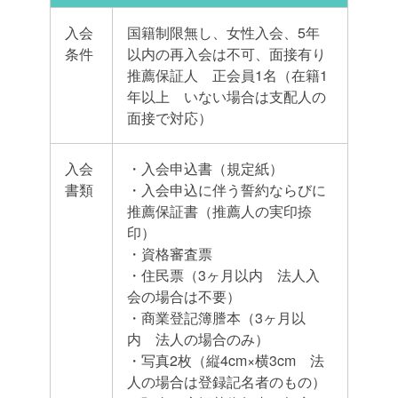
入会
国籍制限無し、女性入会、5年
条件
以内の再入会は不可、面接有り
推薦保証人 正会員1名（在籍1
年以上 いない場合は支配人の
面接で対応）
入会
・入会申込書（規定紙）
書類
・入会申込に伴う誓約ならびに
推薦保証書（推薦人の実印捺
印）
・資格審査票
・住民票（3ヶ月以内 法人入
会の場合は不要）
・商業登記簿謄本（3ヶ月以
内 法人の場合のみ）
・写真2枚（縦4cm×横3cm 法
人の場合は登録記名者のもの）