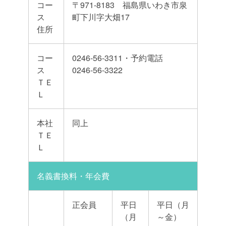
コー
〒971-8183 福島県いわき市泉
ス
町下川字大畑17
住所
コー
0246-56-3311・予約電話
ス
0246-56-3322
ＴＥ
Ｌ
本社
同上
ＴＥ
Ｌ
名義書換料・年会費
正会員
平日
平日（月
（月
～金）