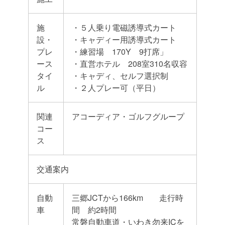
施
・５人乗り電磁誘導式カート
設・
・キャディー用誘導式カート
プレ
・練習場 170Y 9打席」
ース
・直営ホテル 208室310名収容
タイ
・キャディ、セルフ選択制
ル
・２人プレー可（平日）
関連
アコーディア・ゴルフグループ
コー
ス
交通案内
自動
三郷JCTから166km 走行時
車
間 約2時間
常磐自動車道・いわき勿来ICを