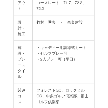
アウ
コースレート 71.7、72.2、
ト
72.2
設
竹村 秀夫 ・ 奈良建設
計・
施工
施
・キャディー用誘導式カート
設・
・セルフプレー可
プレ
・2人プレー可（平日）
ース
タイ
ル
関連
フォレストGC、ロックヒル
コー
GC、中条ゴルフ倶楽部、郡山
ス
ゴルフ倶楽部