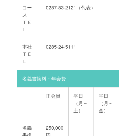
コー
0287-83-2121（代表）
ス
ＴＥ
Ｌ
本社
0285-24-5111
ＴＥ
Ｌ
名義書換料・年会費
正会員
平日
平日
（月～
（月～
土）
金）
名義
250,000
書換
円