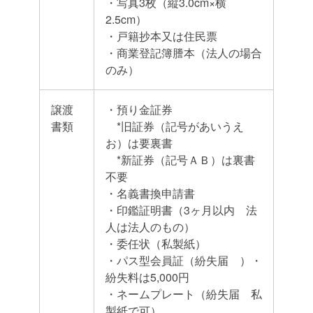
・写真3枚（縦3.0cm×横
2.5cm）
・戸籍抄本又は住民票
・商業登記簿謄本（法人の場合
のみ）
譲渡
・預り金証券
書類
*旧証券（記号があいうえ
お）は要裏書
*新証券（記号ＡＢ）は裏書
不要
・名義書換申請書
・印鑑証明書（3ヶ月以内 法
人は法人のもの）
・委任状（私製紙）
・パス型会員証（紛失届 ）・
紛失料は5,000円
・ネームプレート（紛失届 私
製紙で可）