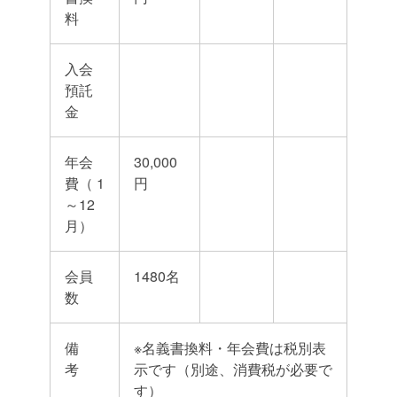
料
入会
預託
金
年会
30,000
費（ 1
円
～12
月）
会員
1480名
数
備
※名義書換料・年会費は税別表
考
示です（別途、消費税が必要で
す）