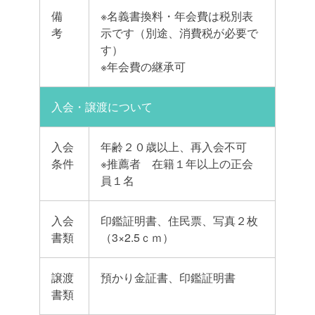
備
※名義書換料・年会費は税別表
考
示です（別途、消費税が必要で
す）
※年会費の継承可
入会・譲渡について
入会
年齢２０歳以上、再入会不可
条件
※推薦者 在籍１年以上の正会
員１名
入会
印鑑証明書、住民票、写真２枚
書類
（3×2.5ｃｍ）
譲渡
預かり金証書、印鑑証明書
書類