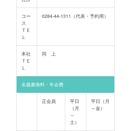
コー
0284-44-1311（代表・予約用）
ス
ＴＥ
Ｌ
本社
同 上
ＴＥ
Ｌ
名義書換料・年会費
正会員
平日
平日（月
（月
～金）
～
土）