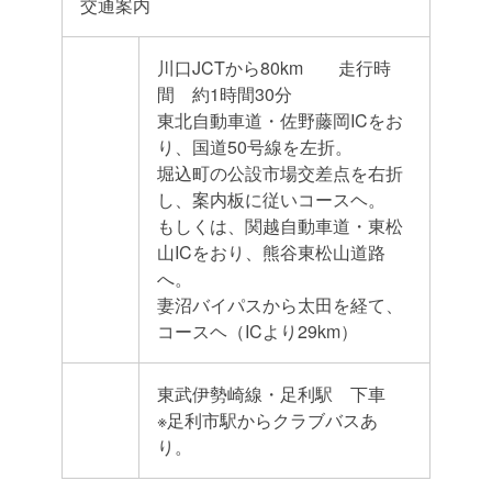
交通案内
川口JCTから80km 走行時
間 約1時間30分
東北自動車道・佐野藤岡ICをお
り、国道50号線を左折。
堀込町の公設市場交差点を右折
し、案内板に従いコースヘ。
もしくは、関越自動車道・東松
山ICをおり、熊谷東松山道路
へ。
妻沼バイパスから太田を経て、
コースヘ（ICより29km）
東武伊勢崎線・足利駅 下車
※足利市駅からクラブバスあ
り。