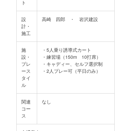
ト
設
高崎 四郎 ・ 岩沢建設
計・
施工
施
・5人乗り誘導式カート
設・
・練習場（150m 10打席）
プレ
・キャディー、セルフ選択制
ース
・2人プレー可（平日のみ）
タイ
ル
関連
なし
コー
ス