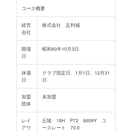
コース概要
経営
株式会社 足利城
会社
開場
昭和60年10月3日
日
休場
クラブ指定日、1月1日、12月31
日
日
加盟
未加盟
団体
レイ
丘陵 18H P72 6609Y コ
アウ
ースレート 70.0