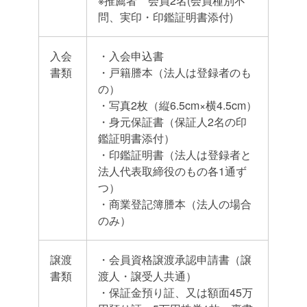
※推薦者 会員2名(会員種別不
問、実印・印鑑証明書添付)
入会
・入会申込書
書類
・戸籍謄本（法人は登録者のも
の）
・写真2枚（縦6.5cm×横4.5cm）
・身元保証書（保証人2名の印
鑑証明書添付）
・印鑑証明書（法人は登録者と
法人代表取締役のもの各1通ず
つ）
・商業登記簿謄本（法人の場合
のみ）
譲渡
・会員資格譲渡承認申請書（譲
書類
渡人・譲受人共通）
・保証金預り証、又は額面45万