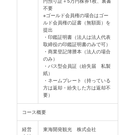
円預り証＋5万円株券1枚、裏書
不要
※ゴールド会員権の場合はゴー
ルド会員権の証書（無額面）を
提出
・印鑑証明書（法人は法人代表
取締役の印鑑証明書のみで可）
・商業登記簿謄本（法人の場合
のみ）
・パス型会員証（紛失届 私製
紙）
・ネームプレート（持っている
方は返却・紛失した方は返却不
要）
コース概要
経営
東海開発観光 株式会社