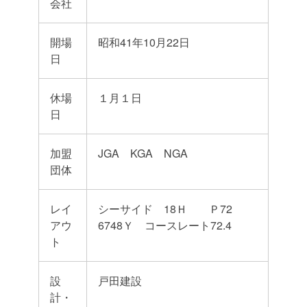
会社
開場
昭和41年10月22日
日
休場
１月１日
日
加盟
JGA KGA NGA
団体
レイ
シーサイド 18Ｈ Ｐ72
アウ
6748Ｙ コースレート72.4
ト
設
戸田建設
計・