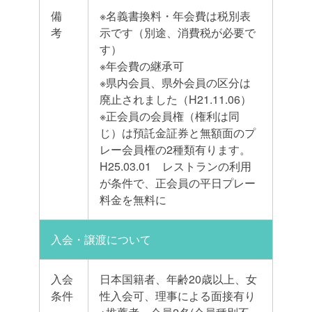
備
※名義書換料・年会費は税別表
考
示です（別途、消費税が必要で
す）
※年会費の継承可
※県内会員、県外会員の区分は
廃止されました（H21.11.06）
※正会員の会員権（権利は同
じ）は預託金証券と無額面のプ
レー会員権の2種類有ります。
H25.03.01 レストランの利用
が条件で、正会員の平日プレー
料金を無料に
入会・譲渡について
入会
日本国籍者、年齢20歳以上、女
条件
性入会可、理事による面接有り