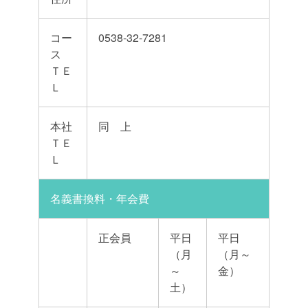
コー
0538-32-7281
ス
ＴＥ
Ｌ
本社
同 上
ＴＥ
Ｌ
名義書換料・年会費
正会員
平日
平日
（月
（月～
～
金）
土）