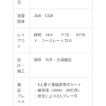
日
加盟
JGA CGA
団体
レイ
林間 18Ｈ Ｐ72 6779
アウ
Ｙ コースレート72.0
ト
設
保田 与天・大成建設
計・
施工
施
・5人乗り電磁誘導式カート
設・
・練習場（300m 26打席）
プレ
・状況により2人プレー可
ース