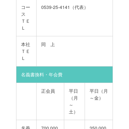
コー
0539-25-4141（代表）
ス
ＴＥ
Ｌ
本社
同 上
ＴＥ
Ｌ
名義書換料・年会費
正会員
平日
平日（月
（月
～金）
～
土）
名義
700,000
350,000