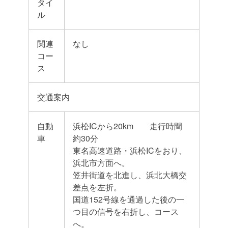
タイ
ル
関連
なし
コー
ス
交通案内
自動
浜松ICから20km 走行時間
車
約30分
東名高速道路・浜松ICをおり、
浜北市方面へ。
笠井街道を北進し、浜北大橋交
差点を左折。
国道152号線を通過した後の一
つ目の信号を右折し、コース
へ。