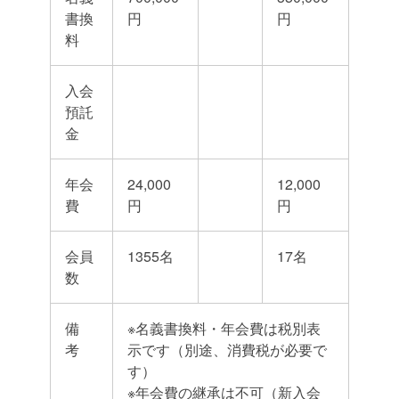
書換
円
円
料
入会
預託
金
年会
24,000
12,000
費
円
円
会員
1355名
17名
数
備
※名義書換料・年会費は税別表
考
示です（別途、消費税が必要で
す）
※年会費の継承は不可（新入会