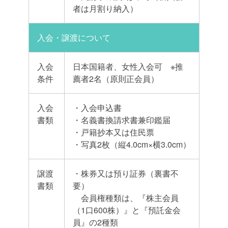
者は月割り納入）
入会・譲渡について
入会
日本国籍者、女性入会可 ※推
条件
薦者2名（原則正会員）
入会
・入会申込書
書類
・名義書換請求書兼印鑑届
・戸籍抄本又は住民票
・写真2枚（縦4.0cm×横3.0cm）
譲渡
・株券又は預り証券（裏書不
書類
要）
会員権種類は、『株主会員
（1口600株）』と『預託金会
員』の2種類