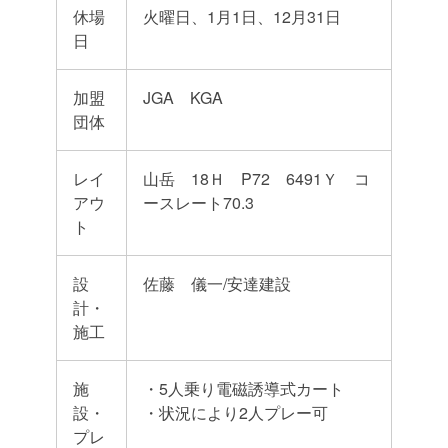
休場
火曜日、1月1日、12月31日
日
加盟
JGA KGA
団体
レイ
山岳 18Ｈ P72 6491Ｙ コ
アウ
ースレート70.3
ト
設
佐藤 儀一/安達建設
計・
施工
施
・5人乗り電磁誘導式カート
設・
・状況により2人プレー可
プレ