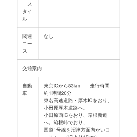
ース
タイ
ル
関連
なし
コー
ス
交通案内
自動
東京ICから83km 走行時間
車
約1時間20分
東名高速道路・厚木ICをおり、
小田原厚木道路へ。
小田原西ICをおり、箱根新道
へ。箱根峠でおり、
国道1号線を沼津方面向かいコ
ースへ。（ICより15km）