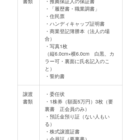
書類
・推薦保証人の保証書
・「履歴書・職業調書」
・住民票
・ハンディキャップ証明書
・商業登記簿謄本（法人の場
合）
・写真1枚
（縦6.0cm×横6.0cm 白黒、カ
ラー可・裏面に氏名記入のこ
と）
・誓約書
譲渡
・委任状
書類
・1株券（額面5万円）3枚（要
裏書 正会員のみ）
・預託金預り証（ない人もい
る）
・株式譲渡証書
・会員証（要裏書）