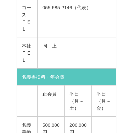
コー
055-985-2146（代表）
ス
ＴＥ
Ｌ
本社
同 上
ＴＥ
Ｌ
名義書換料・年会費
正会員
平日
平日
（月～
（月～
土）
金）
名義
500,000
200,000
書換
円
円