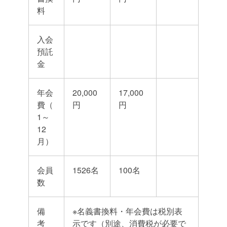
料
入会
預託
金
年会
20,000
17,000
費（
円
円
1～
12
月）
会員
1526名
100名
数
備
※名義書換料・年会費は税別表
考
示です（別途、消費税が必要で