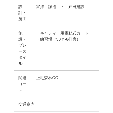
設
富澤 誠造 ・ 戸田建設
計・
施工
施
・キャディー用電動式カート
設・
・練習場（30Ｙ-8打席）
プレ
ース
タイ
ル
関連
上毛森林CC
コー
ス
交通案内