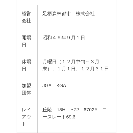
経営
足柄森林都市 株式会社
会社
開場
昭和４９年９月１日
日
休場
月曜日（１２月中旬～３月
日
末）、１月１日、１２月３１日
加盟
JGA KGA
団体
レイ
丘陵 18H P72 6702Y コ
アウ
ースレート69.6
ト