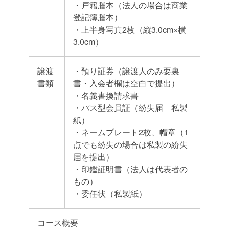
・戸籍謄本（法人の場合は商業
登記簿謄本）
・上半身写真2枚（縦3.0cm×横
3.0cm）
譲渡
・預り証券（譲渡人のみ要裏
書類
書・入会者欄は空白で提出）
・名義書換請求書
・パス型会員証（紛失届 私製
紙）
・ネームプレート2枚、帽章（1
点でも紛失の場合は私製の紛失
届を提出）
・印鑑証明書（法人は代表者の
もの）
・委任状（私製紙）
コース概要