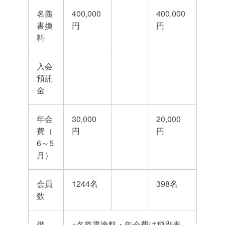
名義
400,000
400,000
書換
円
円
料
入会
預託
金
年会
30,000
20,000
費（
円
円
6～5
月）
会員
1244名
398名
数
備
※名義書換料・年会費は税別表