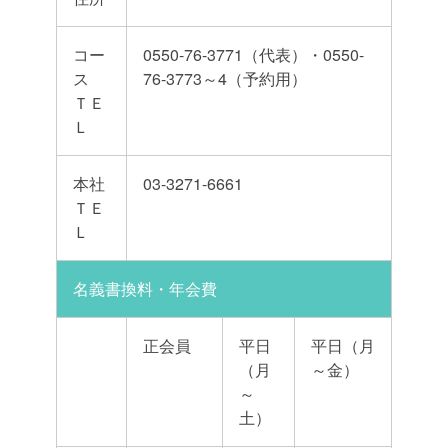
コー
0550-76-3771（代表）・0550-
ス
76-3773～4（予約用）
ＴＥ
Ｌ
本社
03-3271-6661
ＴＥ
Ｌ
名義書換料・年会費
正会員
平日
平日（月
（月
～金）
～
土）