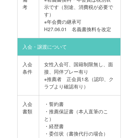
考
示です（別途、消費税が必要で
す）
※年会費の継承可
H27.06.01 名義書換料を改定
入会・譲渡について
入会
女性入会可、国籍制限無し、面
条件
接、同伴プレー有り
※推薦者 正会員1名（認印、ク
ラブより確認有り）
入会
・誓約書
書類
・推薦保証書（本人直筆のこ
と）
・経歴書
・委任状（書換代行の場合）