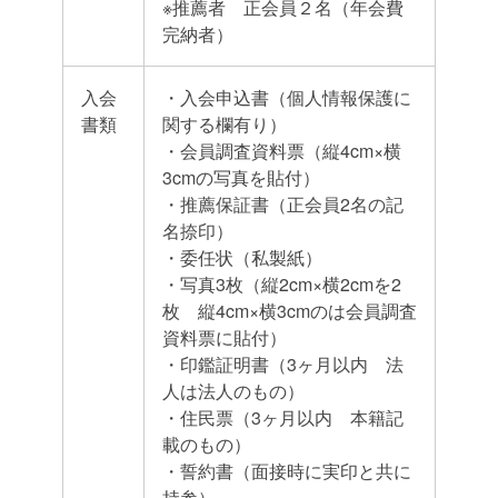
※推薦者 正会員２名（年会費
完納者）
入会
・入会申込書（個人情報保護に
書類
関する欄有り）
・会員調査資料票（縦4cm×横
3cmの写真を貼付）
・推薦保証書（正会員2名の記
名捺印）
・委任状（私製紙）
・写真3枚（縦2cm×横2cmを2
枚 縦4cm×横3cmのは会員調査
資料票に貼付）
・印鑑証明書（3ヶ月以内 法
人は法人のもの）
・住民票（3ヶ月以内 本籍記
載のもの）
・誓約書（面接時に実印と共に
持参）