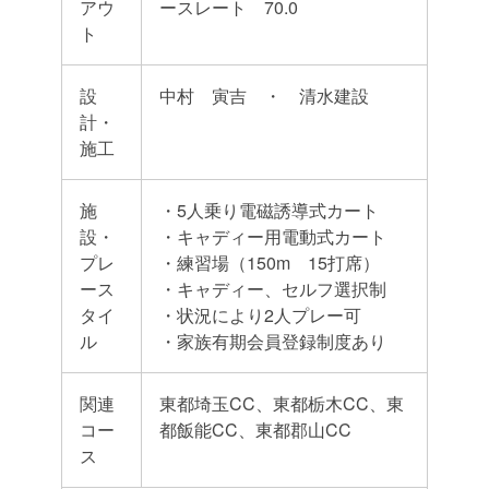
アウ
ースレート 70.0
ト
設
中村 寅吉 ・ 清水建設
計・
施工
施
・5人乗り電磁誘導式カート
設・
・キャディー用電動式カート
プレ
・練習場（150m 15打席）
ース
・キャディー、セルフ選択制
タイ
・状況により2人プレー可
ル
・家族有期会員登録制度あり
関連
東都埼玉CC、東都栃木CC、東
コー
都飯能CC、東都郡山CC
ス