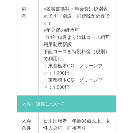
備
※名義書換料・年会費は税別表
考
示です（別途、消費税が必要で
す）
※年会費の継承可
H14年10月より姉妹コース相互
利用制度新設
下記コースを特別料金（税別）
で利用可。
・東都栃木CC グリーンフ
ィ：1,000円
・東都埼玉CC グリーンフ
ィ：1,500円
入会・譲渡について
入会
日本国籍者、年齢33歳以上、女
条件
性入会可、面接有り