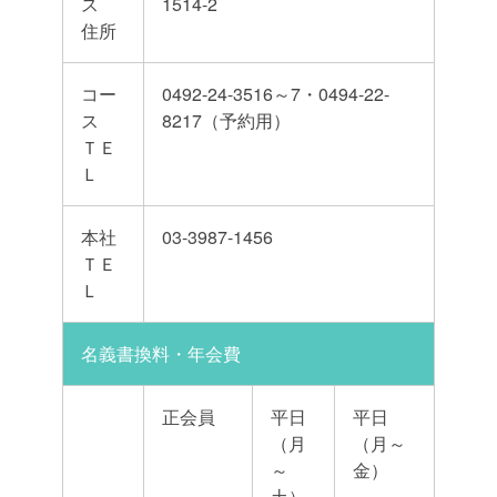
ス
1514-2
住所
コー
0492-24-3516～7・0494-22-
ス
8217（予約用）
ＴＥ
Ｌ
本社
03-3987-1456
ＴＥ
Ｌ
名義書換料・年会費
正会員
平日
平日
（月
（月～
～
金）
土）