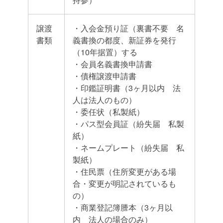
譲渡
・入会金預り証（裏書不要 名
書類
義書換の都度、新証券を発行
（10年据置）する
・会員名義書換申請書
・債権譲渡申請書
・印鑑証明書（3ヶ月以内 法
人は法人のもの）
・委任状（私製紙）
・パス型会員証（紛失届 私製
紙）
・ネームプレート（紛失届 私
製紙）
・住民票（住所変更がある場
合・変更が明記されているも
の）
・商業登記簿謄本（3ヶ月以
内 法人の場合のみ）