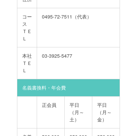
コー
0495-72-7511（代表）
ス
ＴＥ
Ｌ
本社
03-3925-5477
ＴＥ
Ｌ
名義書換料・年会費
正会員
平日
平日
（月～
（月～
土）
金）