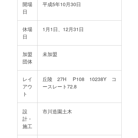
開場
平成5年10月30日
日
休場
1月1日、12月31日
日
加盟
未加盟
団体
レイ
丘陵 27H P108 10238Y コ
アウ
ースレート72.8
ト
設
市川造園土木
計・
施工