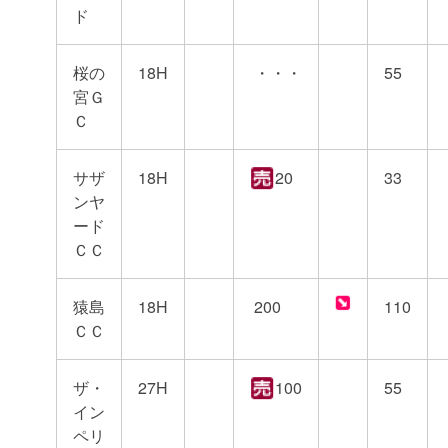
ド
桜の
18H
・・・
55
宮Ｇ
Ｃ
サザ
18H
20
33
ンヤ
ード
ＣＣ
猿島
18H
200
110
ＣＣ
ザ・
27H
100
55
イン
ペリ