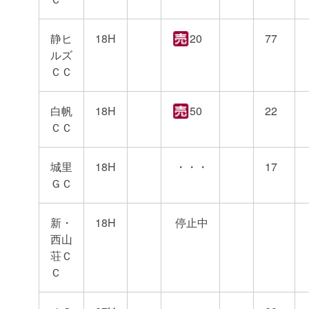
静ヒ
18H
20
77
ルズ
ＣＣ
白帆
18H
50
22
ＣＣ
城里
18H
・・・
17
ＧＣ
新・
18H
停止中
西山
荘Ｃ
Ｃ