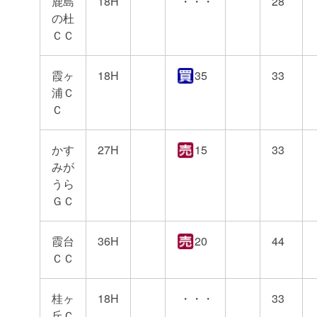
鹿島
18H
・・・
28
の杜
ＣＣ
霞ヶ
18H
35
33
浦Ｃ
Ｃ
かす
27H
15
33
みが
うら
ＧＣ
霞台
36H
20
44
ＣＣ
桂ヶ
18H
・・・
33
丘Ｃ