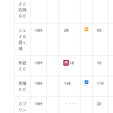
さと
石岡
ＧＣ
ジェ
18H
28
55
イＧ
霞ヶ
浦
常総
18H
18
10
ＣＣ
常陽
18H
145
110
ＣＣ
スプ
18H
・・・
22
リン