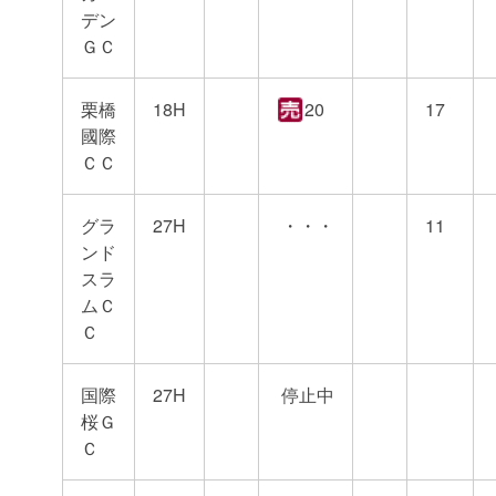
デン
ＧＣ
栗橋
18H
20
17
國際
ＣＣ
グラ
27H
・・・
11
ンド
スラ
ムＣ
Ｃ
国際
27H
停止中
桜Ｇ
Ｃ