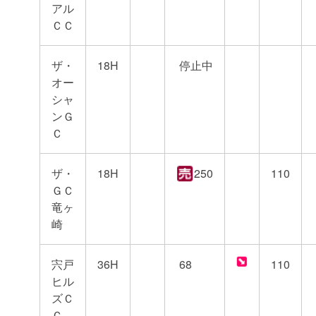
アル
ＣＣ
ザ・
18H
停止中
オー
シャ
ンＧ
Ｃ
ザ・
18H
250
110
ＧＣ
竜ヶ
崎
宍戸
36H
68
110
ヒル
ズＣ
Ｃ