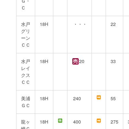
Ｇ・
Ｃ
水戸
18H
・・・
22
グリ
ーン
ＣＣ
水戸
18H
20
33
レイ
クス
ＣＣ
美浦
18H
240
55
ＧＣ
龍ヶ
18H
400
275
崎Ｃ