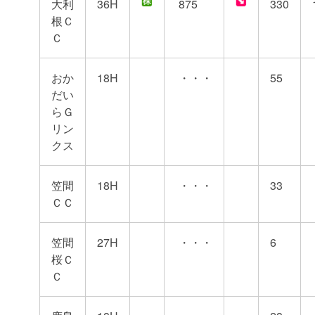
大利
36H
875
330
根Ｃ
Ｃ
おか
18H
・・・
55
だい
らＧ
リン
クス
笠間
18H
・・・
33
ＣＣ
笠間
27H
・・・
6
桜Ｃ
Ｃ