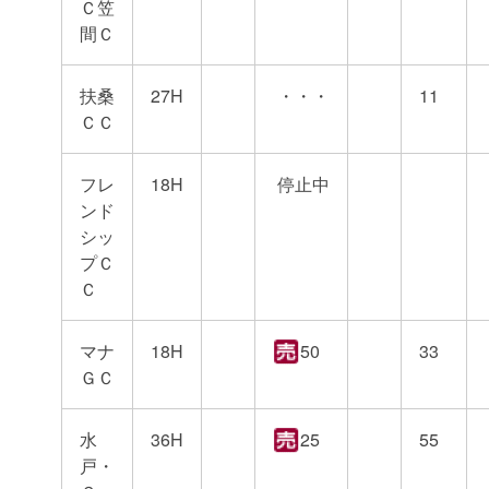
Ｃ笠
間Ｃ
扶桑
27H
・・・
11
ＣＣ
フレ
18H
停止中
ンド
シッ
プＣ
Ｃ
マナ
18H
50
33
ＧＣ
水
36H
25
55
戸・