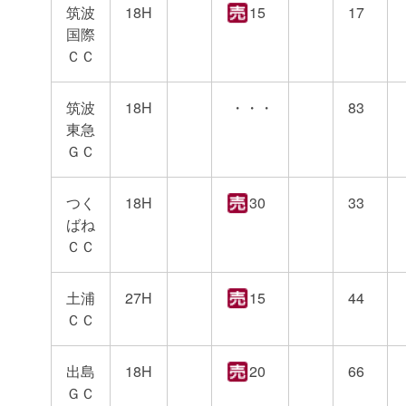
筑波
18H
15
17
国際
ＣＣ
筑波
18H
・・・
83
東急
ＧＣ
つく
18H
30
33
ばね
ＣＣ
土浦
27H
15
44
ＣＣ
出島
18H
20
66
ＧＣ