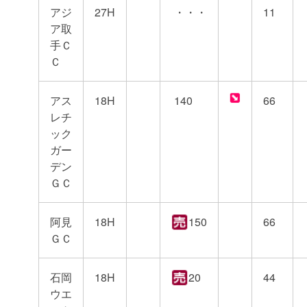
アジ
27H
・・・
11
ア取
手Ｃ
Ｃ
アス
18H
140
66
レチ
ック
ガー
デン
ＧＣ
阿見
18H
150
66
ＧＣ
石岡
18H
20
44
ウエ