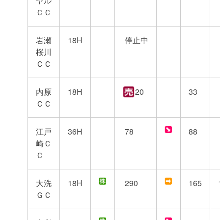
ヤル
ＣＣ
岩瀬
18H
停止中
桜川
ＣＣ
内原
18H
20
33
ＣＣ
江戸
36H
78
88
崎Ｃ
Ｃ
大洗
18H
290
165
ＧＣ