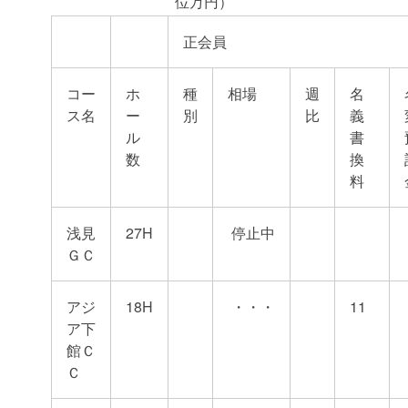
位万円）
正会員
コー
ホ
種
相場
週
名
ス名
ー
別
比
義
ル
書
数
換
料
浅見
27H
停止中
ＧＣ
アジ
18H
・・・
11
ア下
館Ｃ
Ｃ