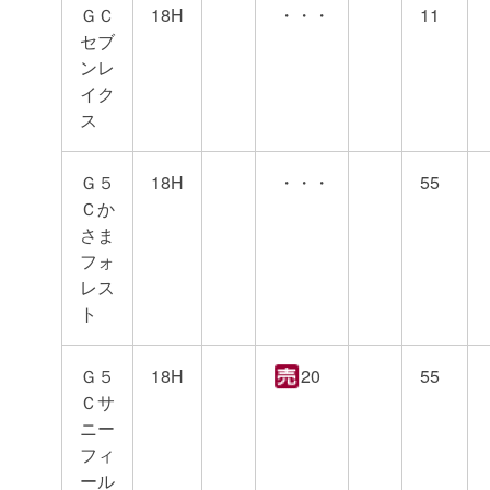
ＧＣ
18H
・・・
11
セブ
ンレ
イク
ス
Ｇ５
18H
・・・
55
Ｃか
さま
フォ
レス
ト
Ｇ５
18H
20
55
Ｃサ
ニー
フィ
ール