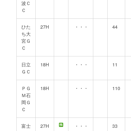
波Ｃ
Ｃ
ひた
27H
・・・
44
ち大
宮Ｇ
Ｃ
日立
18H
・・・
11
ＧＣ
ＰＧ
18H
・・・
110
Ｍ石
岡Ｇ
Ｃ
富士
27H
・・・
33