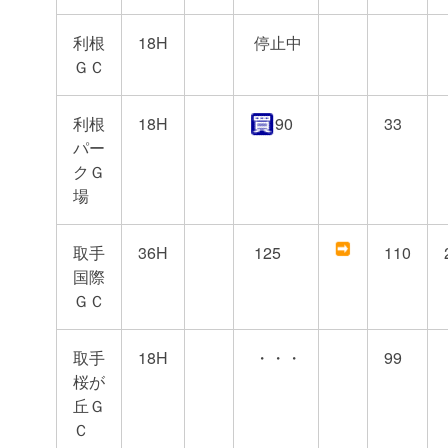
利根
18H
停止中
ＧＣ
利根
18H
90
33
パー
クＧ
場
取手
36H
125
110
国際
ＧＣ
取手
18H
・・・
99
桜が
丘Ｇ
Ｃ