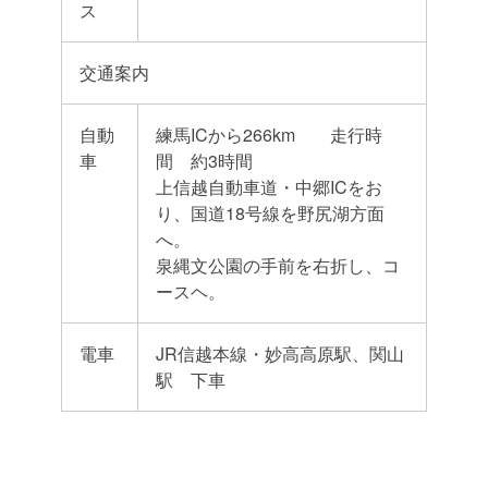
ス
交通案内
自動
練馬ICから266km 走行時
車
間 約3時間
上信越自動車道・中郷ICをお
り、国道18号線を野尻湖方面
へ。
泉縄文公園の手前を右折し、コ
ースヘ。
電車
JR信越本線・妙高高原駅、関山
駅 下車