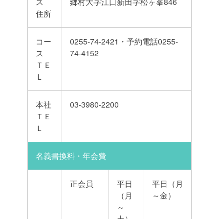
ス
郷村大字江口新田字松ヶ峯846
住所
コー
0255-74-2421・予約電話0255-
ス
74-4152
ＴＥ
Ｌ
本社
03-3980-2200
ＴＥ
Ｌ
名義書換料・年会費
正会員
平日
平日（月
（月
～金）
～
土）