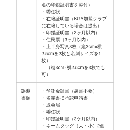
名の印鑑証明書を添付）
・委任状
・在籍証明書（KGA加盟クラブ
に在籍している場合は提出）
・印鑑証明書（3ヶ月以内）
・住民票（3ヶ月以内）
・上半身写真3枚（縦3cm×横
2.5cmを2枚と名刺サイズを1
枚）
（縦3cm×横2.5cmを3枚でも
可）
譲渡
・預託金証書（裏書不要）
書類
・名義書換承認申請書
・退会届
・委任状
・印鑑証明書（3ケ月以内）
・ネームタッグ（大・小）2個