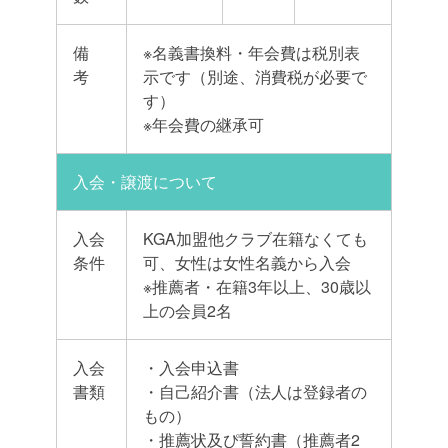
備
※名義書換料・年会費は税別表
考
示です（別途、消費税が必要で
す）
※年会費の継承可
入会・譲渡について
入会
KGA加盟他クラブ在籍なくても
条件
可、女性は女性名義から入会
※推薦者・在籍3年以上、30歳以
上の会員2名
入会
・入会申込書
書類
・自己紹介書（法人は登録者の
もの）
・推薦状及ぴ誓約書（推薦者2