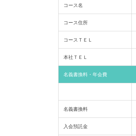
コース名
コース
住所
コース
ＴＥＬ
本社
ＴＥＬ
名義書換料・年会費
名義
書換料
入会
預託金