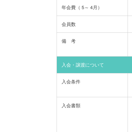
年会費（ 5～ 4月）
会員数
備 考
入会・譲渡について
入会条件
入会書類