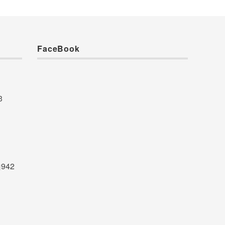
FaceBook
3
942