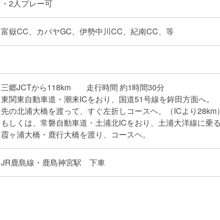
・2人プレー可
富嶽CC、カバヤGC、伊勢中川CC、紀南CC、等
三郷JCTから118km 走行時間 約1時間30分
東関東自動車道・潮来ICをおり、国道51号線を鉾田方面へ。
先の北浦大橋を渡って、すぐ左折しコースヘ。（ICより28km
もしくは、常磐自動車道・土浦北ICをおり、土浦大洋線に乗
霞ヶ浦大橋・鹿行大橋を渡り、コースヘ。
JR鹿島線・鹿島神宮駅 下車