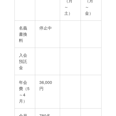
（月
（月
～
～
土）
金）
名義
停止中
書換
料
入会
預託
金
年会
36,000
費（5
円
～4
月）
会員
780名