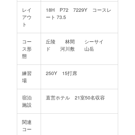
レイ
18H P72 7229Y コースレ
アウ
ート 73.5
ト
コー
丘陵 林間 シーサイ
ス形
ド 河川敷 山岳
態
練習
250Y 15打席
場
宿泊
直営ホテル 21室50名収容
施設
関連
コー