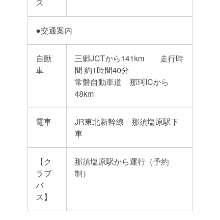
ス
●交通案内
自動
三郷JCTから141km 走行時
車
間 約1時間40分
常磐自動車道 那珂ICから
48km
電車
JR東北新幹線 那須塩原駅下
車
【ク
那須塩原駅から運行（予約
ラブ
制）
バ
ス】