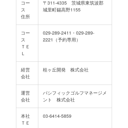
コー
〒311-4335 茨城県東筑波郡
ス
城里町錫高野1155
住所
コー
029-289-2411・029-289-
ス
2221（予約専用）
ＴＥ
Ｌ
経営
桂ヶ丘開発 株式会社
会社
運営
パシフィックゴルフマネージメ
会社
ント 株式会社
本社
03-6414-5859
ＴＥ