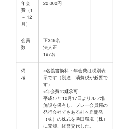
年会
20,000円
費（1
～ 12
月）
会員
正249名
数
法人正
197名
備
※名義書換料・年会費は税別表
考
示です（別途、消費税が必要で
す）
※年会費の継承可
平成17年10月17日よりルフ場
施設を保有し、プレー会員権の
発行会社でもある桂ヶ丘開発
（株）の株式を勝田環境（株）
に売却、経営交代した。