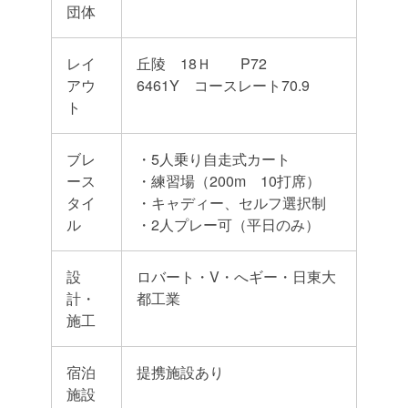
団体
レイ
丘陵 18Ｈ P72
アウ
6461Y コースレート70.9
ト
ブレ
・5人乗り自走式カート
ース
・練習場（200m 10打席）
タイ
・キャディー、セルフ選択制
ル
・2人プレー可（平日のみ）
設
ロバート・V・へギー・日東大
計・
都工業
施工
宿泊
提携施設あり
施設