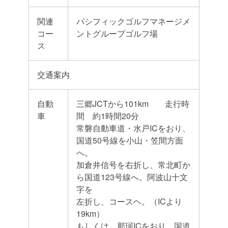
関連
パシフィックゴルフマネージメ
コー
ントグループゴルフ場
ス
交通案内
自動
三郷JCTから101km 走行時
車
間 約1時間20分
常磐自動車道・水戸ICをおり、
国道50号線を小山・笠間方面
へ。
加倉井信号を右折し、常北町か
ら国道123号線へ。阿波山十文
字を
左折し、コースヘ。（ICより
19km）
もしくは、那珂ICをおり、国道