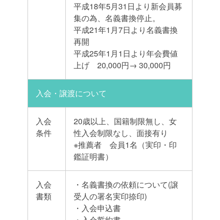
平成18年5月31日より新会員募
集の為、名義書換停止。
平成21年1月7日より名義書換
再開
平成25年1月1日より年会費値
上げ 20,000円→ 30,000円
入会・譲渡について
入会
20歳以上、国籍制限無し、女
条件
性入会制限なし、面接有り
※推薦者 会員1名（実印・印
鑑証明書）
入会
・名義書換の依頼について(譲
書類
受人の署名実印捺印)
・入会申込書
・入会誓約書