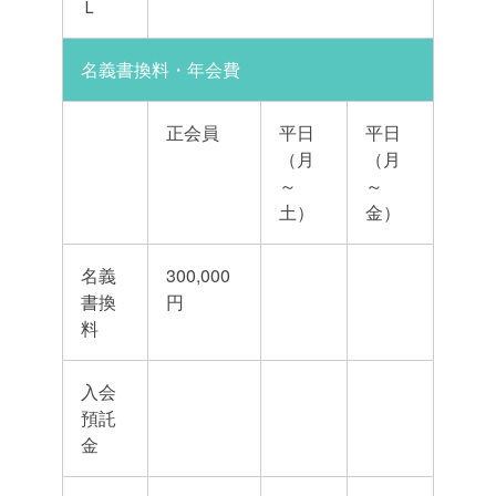
Ｌ
名義書換料・年会費
正会員
平日
平日
（月
（月
～
～
土）
金）
名義
300,000
書換
円
料
入会
預託
金