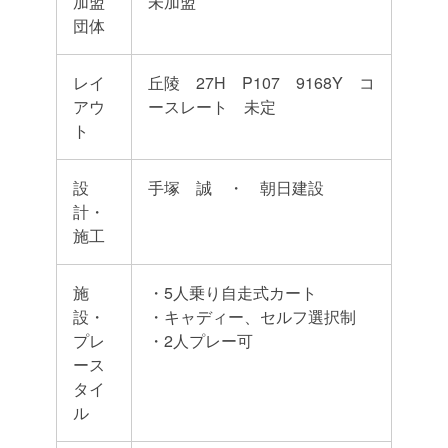
加盟
未加盟
団体
レイ
丘陵 27H P107 9168Y コ
アウ
ースレート 未定
ト
設
手塚 誠 ・ 朝日建設
計・
施工
施
・5人乗り自走式カート
設・
・キャディー、セルフ選択制
プレ
・2人プレー可
ース
タイ
ル