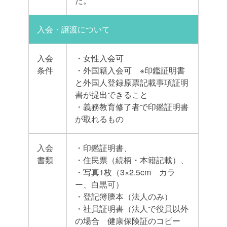
だ。
入会・譲渡について
入会
・女性入会可
条件
・外国籍入会可 ※印鑑証明書
と外国人登録原票記載事項証明
書が提出できること
・義務教育修了者で印鑑証明書
が取れるもの
入会
・印鑑証明書、
書類
・住民票（続柄・本籍記載）、
・写真1枚（3×2.5cm カラ
ー、白黒可）
・登記簿謄本（法人のみ）
・社員証明書（法人で役員以外
の場合 健康保険証のコピー