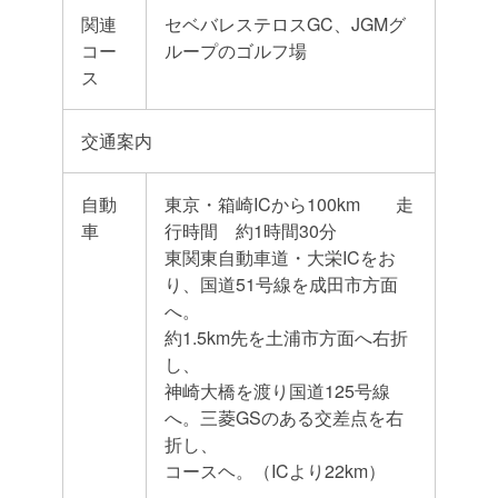
関連
セベバレステロスGC、JGMグ
コー
ループのゴルフ場
ス
交通案内
自動
東京・箱崎ICから100km 走
車
行時間 約1時間30分
東関東自動車道・大栄ICをお
り、国道51号線を成田市方面
へ。
約1.5km先を土浦市方面へ右折
し、
神崎大橋を渡り国道125号線
へ。三菱GSのある交差点を右
折し、
コースヘ。（ICより22km）