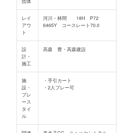
団体
レイ
河川・林間 18H P72
アウ
6465Y コースレート70.0
ト
設
高森 豊・高森建設
計・
施工
施
・手引カート
設・
・2人プレー可
プレ
ース
タイ
ル
関連
真名子CC、ニューセントラル