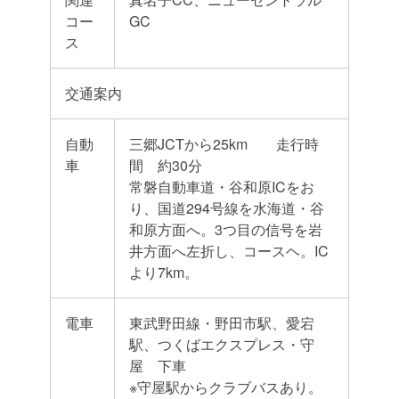
コー
GC
ス
交通案内
自動
三郷JCTから25km 走行時
車
間 約30分
常磐自動車道・谷和原ICをお
り、国道294号線を水海道・谷
和原方面へ。3つ目の信号を岩
井方面へ左折し、コースヘ。IC
より7km。
電車
東武野田線・野田市駅、愛宕
駅、つくばエクスプレス・守
屋 下車
※守屋駅からクラブバスあり。