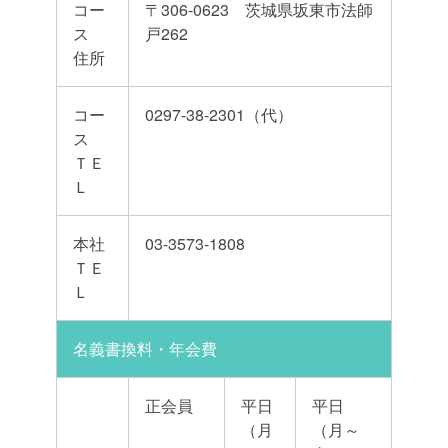
コー
〒306-0623 茨城県坂東市法師
ス
戸262
住所
コー
0297-38-2301（代）
ス
ＴＥ
Ｌ
本社
03-3573-1808
ＴＥ
Ｌ
名義書換料・年会費
正会員
平日
平日
（月
（月～