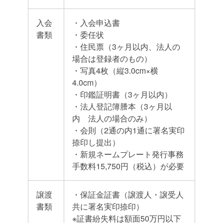
入会
・入会申込書
書類
・委任状
・住民票（3ヶ月以内、法人の
場合は登録者のもの）
・写真4枚（縦3.0cm×横
4.0cm）
・印鑑証明書（3ヶ月以内）
・法人登記簿謄本（3ヶ月以
内 法人の場合のみ）
・会則（2通の内1通に署名実印
捺印し提出）
・新規ネームプレート発行事務
手数料15,750円（税込）が必要
譲渡
・保証金証書（譲渡人・譲受人
書類
共に署名実印捺印）
※証書紛失料は額面50万円以下