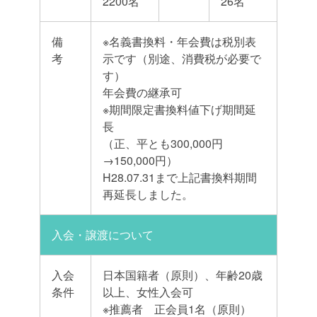
2200名
26名
備
※名義書換料・年会費は税別表
考
示です（別途、消費税が必要で
す）
年会費の継承可
※期間限定書換料値下げ期間延
長
（正、平とも300,000円
→150,000円）
H28.07.31まで上記書換料期間
再延長しました。
入会・譲渡について
入会
日本国籍者（原則）、年齢20歳
条件
以上、女性入会可
※推薦者 正会員1名（原則）