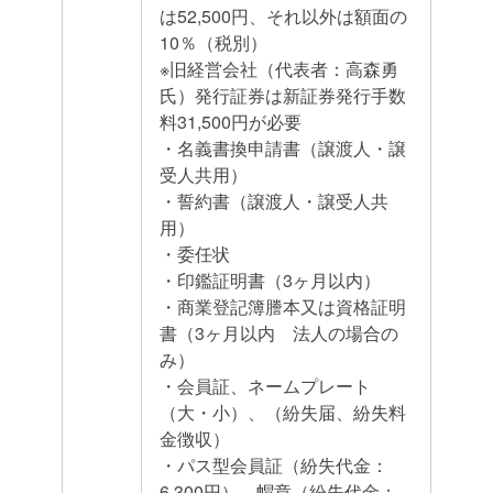
は52,500円、それ以外は額面の
10％（税別）
※旧経営会社（代表者：高森勇
氏）発行証券は新証券発行手数
料31,500円が必要
・名義書換申請書（譲渡人・譲
受人共用）
・誓約書（譲渡人・譲受人共
用）
・委任状
・印鑑証明書（3ヶ月以内）
・商業登記簿謄本又は資格証明
書（3ヶ月以内 法人の場合の
み）
・会員証、ネームプレート
（大・小）、（紛失届、紛失料
金徴収）
・パス型会員証（紛失代金：
6,300円）、帽章（紛失代金：