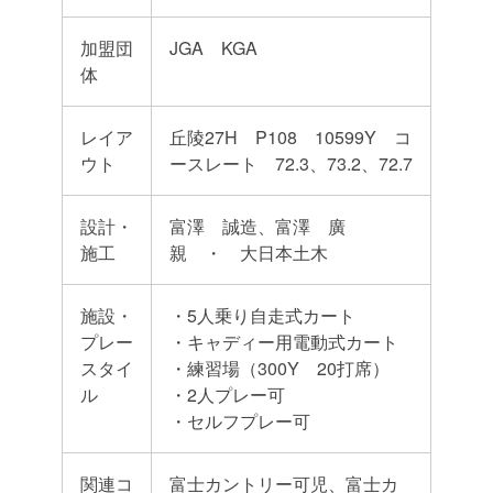
加盟団
JGA KGA
体
レイア
丘陵27H P108 10599Y コ
ウト
ースレート 72.3、73.2、72.7
設計・
富澤 誠造、富澤 廣
施工
親 ・ 大日本土木
施設・
・5人乗り自走式カート
プレー
・キャディー用電動式カート
スタイ
・練習場（300Y 20打席）
ル
・2人プレー可
・セルフプレー可
関連コ
富士カントリー可児、富士カ