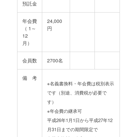
預託金
年会費
24,000
（ 1～
円
12
月）
会員数
2700名
備 考
※名義書換料・年会費は税別表示
です（別途、消費税が必要で
す）
※年会費の継承可
平成26年1月1日から平成27年12
月31日までの期間限定で