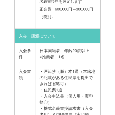
名義書換料を改定します
正会員 600,000円→300,000円
（税別）
入会・譲渡について
入会条
日本国籍者、年齢20歳以上
件
※推薦者 1名
入会書
・戸籍抄（謄）本1通（本籍地
類
の記載がある住民票を提出で
きれば省略可）
・住民票1通
・入会申込書（個人用・実印
捺印）
・株式名義書換請求書（入会
者用）及び印鑑票（実印捺