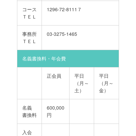
コース
1296-72-8111７
ＴＥＬ
事務所
03-3275-1465
ＴＥＬ
名義書換料・年会費
正会員
平日
平日
（月～
（月～
土）
金）
名義
600,000
書換料
円
入会