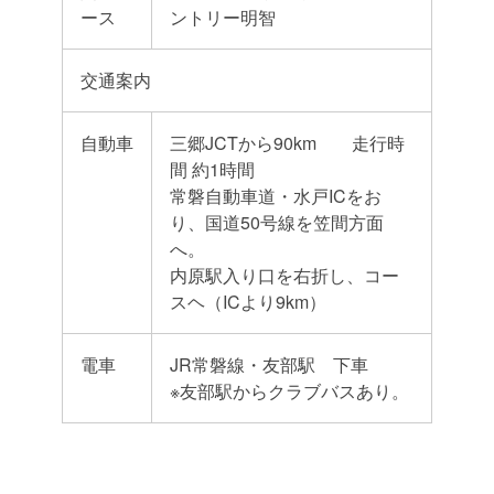
ース
ントリー明智
交通案内
自動車
三郷JCTから90km 走行時
間 約1時間
常磐自動車道・水戸ICをお
り、国道50号線を笠間方面
へ。
内原駅入り口を右折し、コー
スヘ（ICより9km）
電車
JR常磐線・友部駅 下車
※友部駅からクラブバスあり。