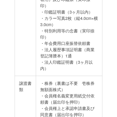
印）
・印鑑証明書（3ヶ月以内）
・カラー写真2枚（縦4.0cm×横
3.0cm）
・特別利用等の念書（実印捺
印）
・年会費用口座振替依頼書
・法人履歴事項証明書（商業
登記簿謄本）1通
・法人印鑑証明書（3ヶ月以
内）
譲渡書
・株券（裏書は不要 壱株券
類
無額面株式）
・会員権名義変更用紙交付依
頼書（届出印を押印）
・会員権上と承認申請書及び
同意書（届出印を押印）