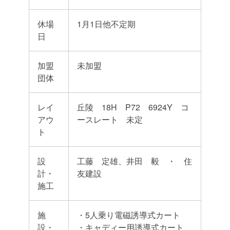
休場
1月1日他不定期
日
加盟
未加盟
団体
レイ
丘陵 18H P72 6924Y コ
アウ
ースレート 未定
ト
設
工藤 定雄、井田 毅 ・ 住
計・
友建設
施工
施
・5人乗り電磁誘導式カート
設・
・キャディー用誘導式カート