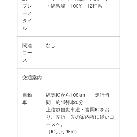
プレ
・練習場 100Y 12打席
ース
タイ
ル
関連
なし
コー
ス
交通案内
自動
練馬ICから108km 走行時
車
間 約1時間20分
上信越自動車道・富岡ICをお
り、左折。先の案内板に従いコ
ースヘ。
（ICより9km）