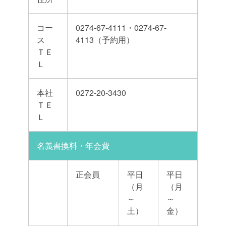
コー
0274-67-4111・0274-67-
ス
4113（予約用）
ＴＥ
Ｌ
本社
0272-20-3430
ＴＥ
Ｌ
名義書換料・年会費
正会員
平日
平日
（月
（月
～
～
土）
金）