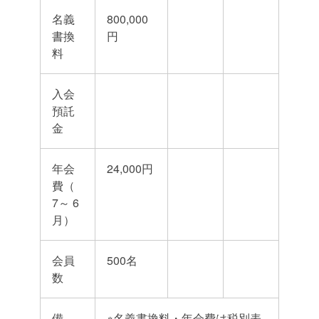
名義
800,000
書換
円
料
入会
預託
金
年会
24,000円
費（
7～ 6
月）
会員
500名
数
備
※名義書換料・年会費は税別表