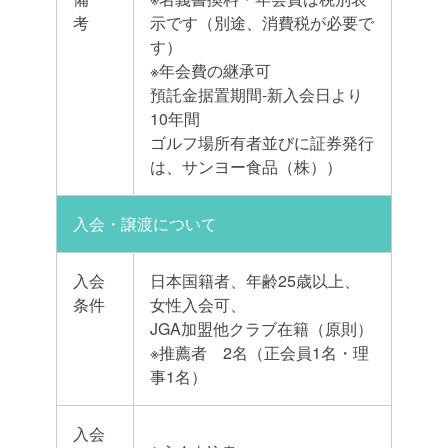
考
示です（別途、消費税が必要で
す）
※年会費の継承可
預託金据置期間-新入会日より
10年間
ゴルフ場所有者並びに証券発行
は、サンヨー食品（株））
入会・譲渡について
入会
日本国籍者、年齢25歳以上、
条件
女性入会可、
JGA加盟他クラブ在籍（原則）
※推薦者 2名（正会員1名・理
事1名）
入会