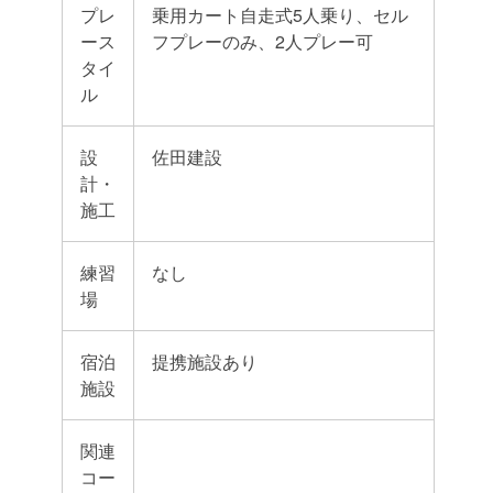
プレ
乗用カート自走式5人乗り、セル
ース
フプレーのみ、2人プレー可
タイ
ル
設
佐田建設
計・
施工
練習
なし
場
宿泊
提携施設あり
施設
関連
コー