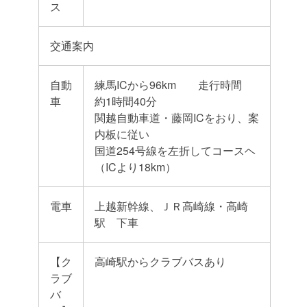
ス
交通案内
自動
練馬ICから96km 走行時間
車
約1時間40分
関越自動車道・藤岡ICをおり、案
内板に従い
国道254号線を左折してコースヘ
（ICより18km）
電車
上越新幹線、ＪＲ高崎線・高崎
駅 下車
【ク
高崎駅からクラブバスあり
ラブ
バ