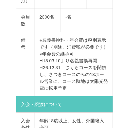
月）
会員
2300名
-名
数
備
※名義書換料・年会費は税別表示
考
です（別途、消費税が必要です）
※年会費の継承可
H18.03.10より名義書換再開
H26.12.31 さくらコースを閉鎖
し、さつきコースのみの18ホー
ル営業に、コース跡地は太陽光発
電に転用予定
入会・譲渡について
入会
年齢18歳以上。女性、外国籍入
条件
会可