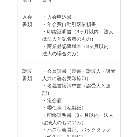
入会
・入会申込書
書類
・年会費自動引落依頼書
・印鑑証明書（3ヶ月以内 法人
は法人と記名者のもの）
・商業登記簿謄本（3ヶ月以内
法人の場合のみ）
譲渡
・会員証書（裏書＝譲渡人・譲受
書類
人共に署名実印捺印）
・名義書換請求書（譲受人と連
記）
・退会届
・委任状（私製紙）
・印鑑証明書（3ヶ月以内 法人
は法人のもののみ）
・パス型会員証、バックタッグ
（紛失届 私製紙）