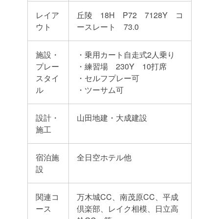
レイア
丘陵 18H P72 7128Y コ
ウト
ースレート 73.0
施設・
・乗用カート自走式2人乗り
プレー
・練習場 230Y 10打席
スタイ
・セルフプレー可
ル
・ツーサム可
設計・
山田地建・大成建設
施工
宿泊施
全日空ホテル他
設
関連コ
万木城CC、南茂原CC、平成
ース
倶楽部、レイク相模、日立高