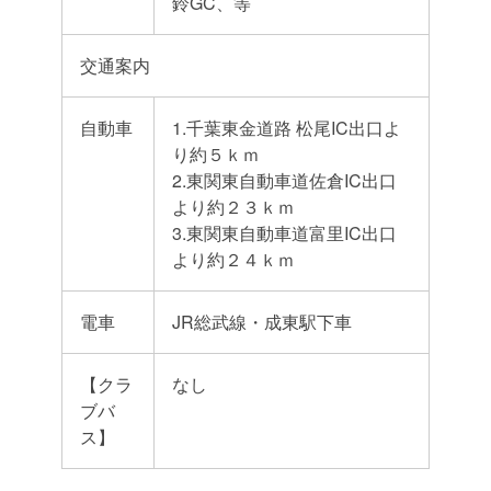
鈴GC、等
交通案内
自動車
1.千葉東金道路 松尾IC出口よ
り約５ｋｍ
2.東関東自動車道佐倉IC出口
より約２３ｋｍ
3.東関東自動車道富里IC出口
より約２４ｋｍ
電車
JR総武線・成東駅下車
【クラ
なし
ブバ
ス】