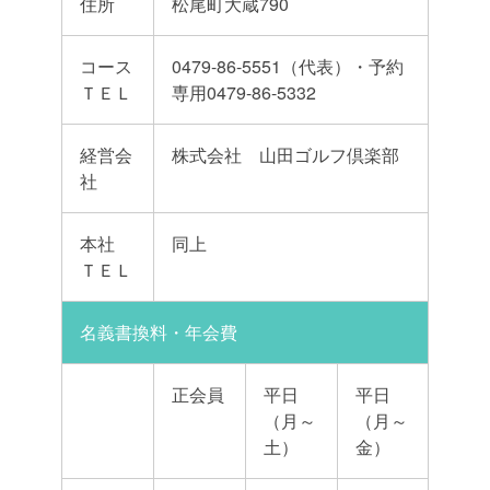
住所
松尾町大蔵790
コース
0479-86-5551（代表）・予約
ＴＥＬ
専用0479-86-5332
経営会
株式会社 山田ゴルフ倶楽部
社
本社
同上
ＴＥＬ
名義書換料・年会費
正会員
平日
平日
（月～
（月～
土）
金）