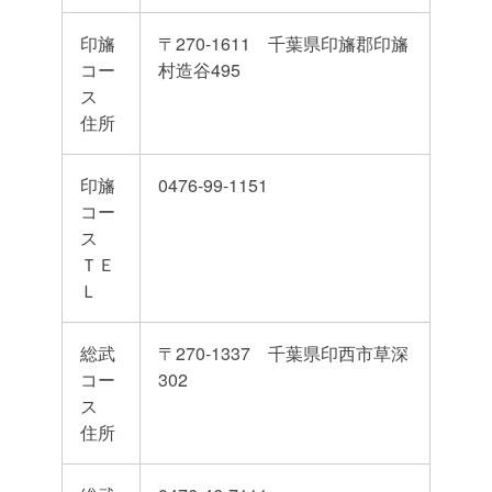
印旛
〒270-1611 千葉県印旛郡印旛
コー
村造谷495
ス
住所
印旛
0476-99-1151
コー
ス
ＴＥ
Ｌ
総武
〒270-1337 千葉県印西市草深
コー
302
ス
住所