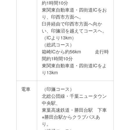
約1時間10分
東関東自動車道・四街道ICをお
り、印西市方面へ。
臼井経由で印西市方面へ向か
い、印旛沼を越えてコースヘ。
（ICより13km）
（総武コース）
箱崎ICから約56km 走行時
間約1時間10分
東関東自動車道・四街道ICをよ
り13km
電車
（印旛コース）
北総公団線・千葉ニュータウン
中央駅、
東葉高速鉄道・勝田台駅 下車
※勝田台駅からクラブバスあ
り。