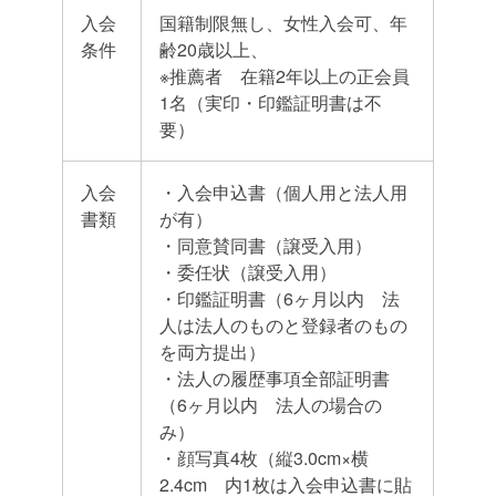
入会
国籍制限無し、女性入会可、年
条件
齢20歳以上、
※推薦者 在籍2年以上の正会員
1名（実印・印鑑証明書は不
要）
入会
・入会申込書（個人用と法人用
書類
が有）
・同意賛同書（譲受入用）
・委任状（譲受入用）
・印鑑証明書（6ヶ月以内 法
人は法人のものと登録者のもの
を両方提出）
・法人の履歴事項全部証明書
（6ヶ月以内 法人の場合の
み）
・顔写真4枚（縦3.0cm×横
2.4cm 内1枚は入会申込書に貼