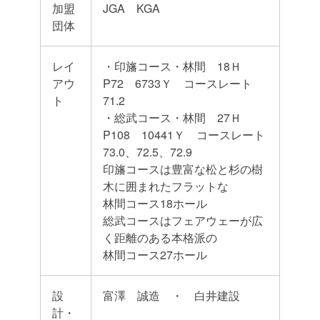
加盟
JGA KGA
団体
レイ
・印旛コース・林間 18Ｈ
アウ
P72 6733Ｙ コースレート
ト
71.2
・総武コース・林間 27Ｈ
P108 10441Ｙ コースレート
73.0、72.5、72.9
印旛コースは豊富な松と杉の樹
木に囲まれたフラットな
林間コース18ホール
総武コースはフェアウェーが広
く距離のある本格派の
林間コース27ホール
設
富澤 誠造 ・ 白井建設
計・