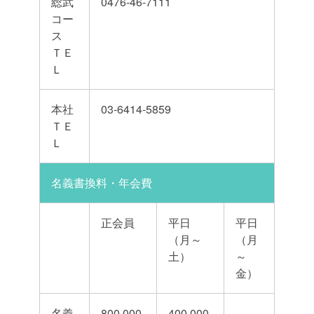
総武
0476-46-7111
コー
ス
ＴＥ
Ｌ
本社
03-6414-5859
ＴＥ
Ｌ
名義書換料・年会費
正会員
平日
平日
（月～
（月
土）
～
金）
名義
800,000
400,000