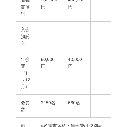
書換
円
円
料
入会
預託
金
年会
60,000
40,000
費
円
円
（1
～12
月）
会員
3150名
560名
数
備
※名義書換料・年会費は税別表