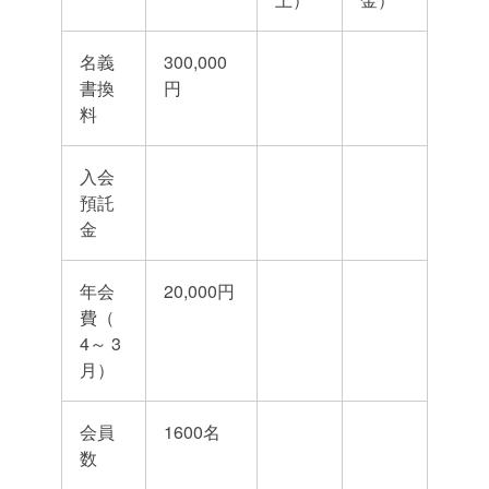
名義
300,000
書換
円
料
入会
預託
金
年会
20,000円
費（
4～ 3
月）
会員
1600名
数