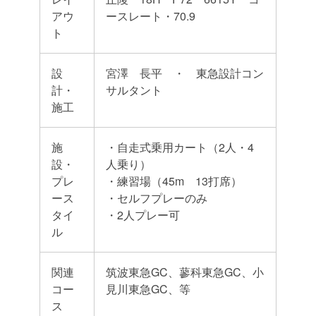
アウ
ースレート・70.9
ト
設
宮澤 長平 ・ 東急設計コン
計・
サルタント
施工
施
・自走式乗用カート（2人・4
設・
人乗り）
プレ
・練習場（45m 13打席）
ース
・セルフプレーのみ
タイ
・2人プレー可
ル
関連
筑波東急GC、蓼科東急GC、小
コー
見川東急GC、等
ス