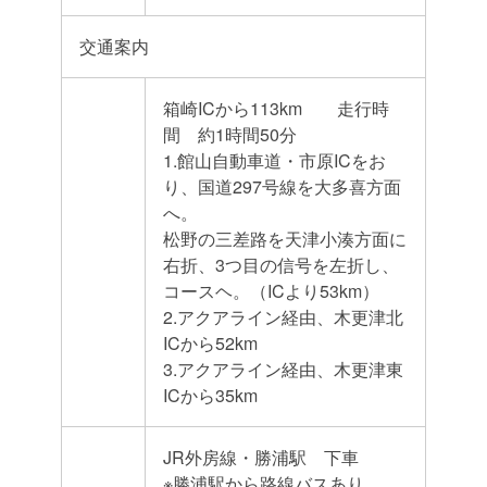
交通案内
箱崎ICから113km 走行時
間 約1時間50分
1.館山自動車道・市原ICをお
り、国道297号線を大多喜方面
へ。
松野の三差路を天津小湊方面に
右折、3つ目の信号を左折し、
コースヘ。（ICより53km）
2.アクアライン経由、木更津北
ICから52km
3.アクアライン経由、木更津東
ICから35km
JR外房線・勝浦駅 下車
※勝浦駅から路線バスあり。