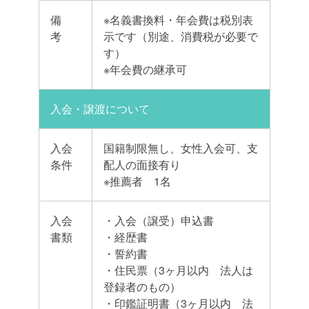
備
※名義書換料・年会費は税別表
考
示です（別途、消費税が必要で
す）
※年会費の継承可
入会・譲渡について
入会
国籍制限無し、女性入会可、支
条件
配人の面接有り
※推薦者 1名
入会
・入会（譲受）申込書
書類
・経歴書
・誓約書
・住民票（3ヶ月以内 法人は
登録者のもの）
・印鑑証明書（3ヶ月以内 法