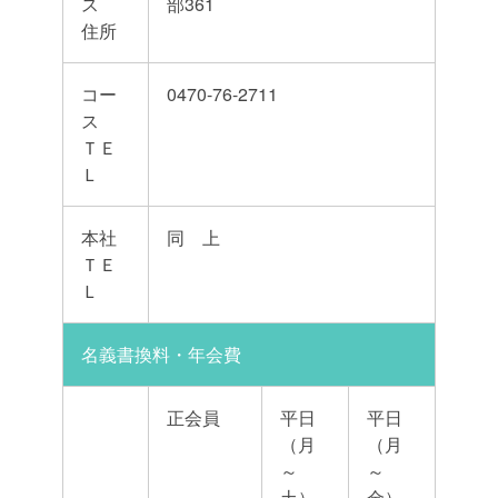
ス
部361
住所
コー
0470-76-2711
ス
ＴＥ
Ｌ
本社
同 上
ＴＥ
Ｌ
名義書換料・年会費
正会員
平日
平日
（月
（月
～
～
土）
金）