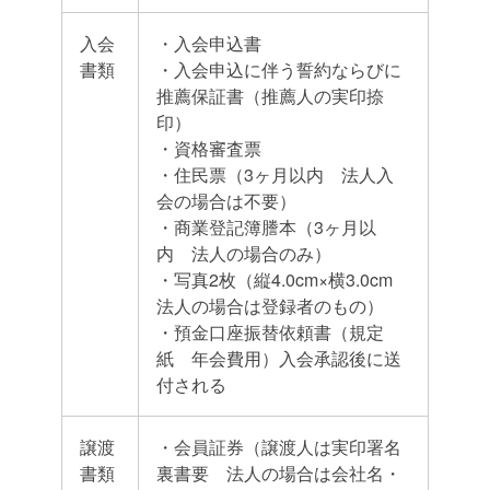
入会
・入会申込書
書類
・入会申込に伴う誓約ならびに
推薦保証書（推薦人の実印捺
印）
・資格審査票
・住民票（3ヶ月以内 法人入
会の場合は不要）
・商業登記簿謄本（3ヶ月以
内 法人の場合のみ）
・写真2枚（縦4.0cm×横3.0cm
法人の場合は登録者のもの）
・預金口座振替依頼書（規定
紙 年会費用）入会承認後に送
付される
譲渡
・会員証券（譲渡人は実印署名
書類
裏書要 法人の場合は会社名・