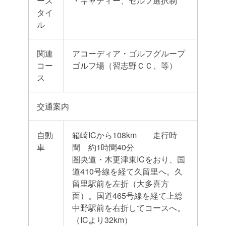
ース
・キャディー、セルフ選択制
タイ
ル
関連
アコーディア・ゴルフグループ
コー
ゴルフ場（習志野ＣＣ、等）
ス
交通案内
自動
箱崎ICから108km 走行時
車
間 約1時間40分
圏央道・木更津東ICをおり、国
道410号線を経て久留里へ。久
留里駅前を左折（大多喜方
面）。国道465号線を経て上総
中野駅前を右折してコースへ。
（ICより32km）