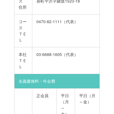
ス
喜町平沢字鍵坂1523-18
住所
コー
0470-82-1111（代表）
ス
ＴＥ
Ｌ
本社
03-6688-1605（代表）
ＴＥ
Ｌ
名義書換料・年会費
正会員
平日
平日（月
（月
～金）
～
土）