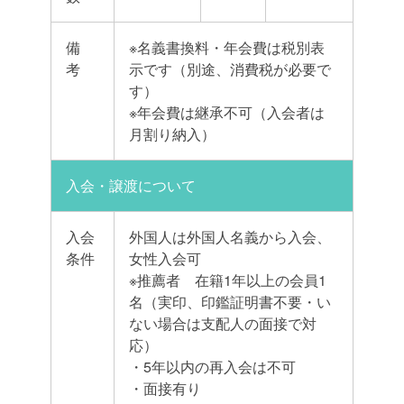
備
※名義書換料・年会費は税別表
考
示です（別途、消費税が必要で
す）
※年会費は継承不可（入会者は
月割り納入）
入会・譲渡について
入会
外国人は外国人名義から入会、
条件
女性入会可
※推薦者 在籍1年以上の会員1
名（実印、印鑑証明書不要・い
ない場合は支配人の面接で対
応）
・5年以内の再入会は不可
・面接有り