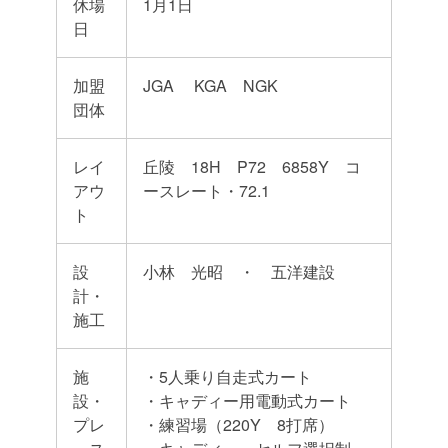
休場
1月1日
日
加盟
JGA KGA NGK
団体
レイ
丘陵 18H P72 6858Y コ
アウ
ースレート・72.1
ト
設
小林 光昭 ・ 五洋建設
計・
施工
施
・5人乗り自走式カート
設・
・キャディー用電動式カート
プレ
・練習場（220Y 8打席）