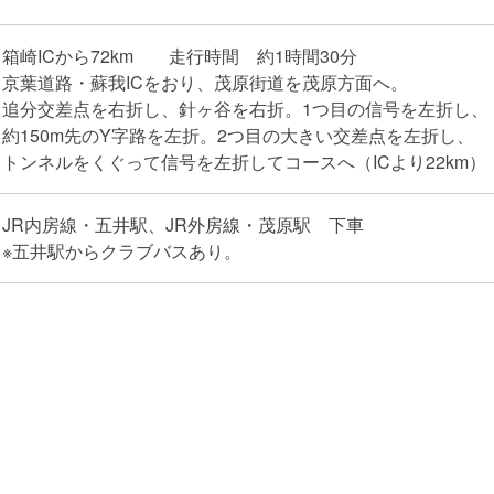
箱崎ICから72km 走行時間 約1時間30分
京葉道路・蘇我ICをおり、茂原街道を茂原方面へ。
追分交差点を右折し、針ヶ谷を右折。1つ目の信号を左折し、
約150m先のY字路を左折。2つ目の大きい交差点を左折し、
トンネルをくぐって信号を左折してコースへ（ICより22km）
JR内房線・五井駅、JR外房線・茂原駅 下車
※五井駅からクラブバスあり。