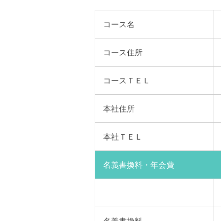
コース名
コース
住所
コース
ＴＥＬ
本社住所
本社
ＴＥＬ
名義書換料・年会費
名義
書換料