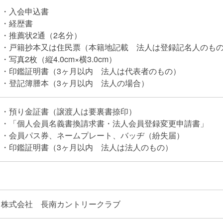
・入会申込書
・経歴書
・推薦状2通（2名分）
・戸籍抄本又は住民票（本籍地記載 法人は登録記名人のも
・写真2枚（縦4.0cm×横3.0cm）
・印鑑証明書（3ヶ月以内 法人は代表者のもの）
・登記簿謄本（3ヶ月以内 法人の場合）
・預り金証書（譲渡人は要裏書捺印）
・「個人会員名義書換請求書・法人会員登録変更申請書」
・会員パス券、ネームプレート、バッヂ（紛失届）
・印鑑証明書（3ヶ月以内 法人は法人のもの）
株式会社 長南カントリークラブ