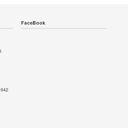
FaceBook
3
942