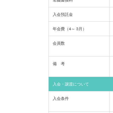
入会
預託金
年会費（4～ 3月）
会員数
備 考
入会・譲渡について
入会条件