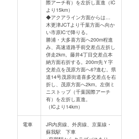
際アーチ有）を左折し直進（IC
より15km）
◆アクアライン方面からは…
木更津JCTより千葉方面へ向か
い市原ICで降りる。
勝浦・大多喜方面へ200m程進
み、高速道路手前交差点左折し
併走2km。藤井4丁目交差点本
納方面右折する。200m先Ｙ字
交差点を茂原方面へ6?進む。県
道14号茂原街道喜多交差点を右
折し、茂原方面へ2km。左側ミ
ニストップ（千葉国際アーチ
有）を左折し直進。
（ICより14km）
電車
JR内房線、外房線、京葉線・
蘇我駅 下車