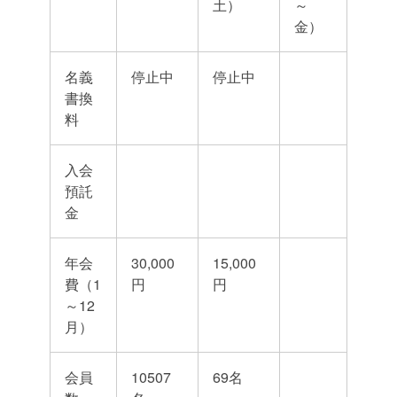
土）
～
金）
名義
停止中
停止中
書換
料
入会
預託
金
年会
30,000
15,000
費（1
円
円
～12
月）
会員
10507
69名