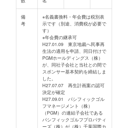
数
名
備
※名義書換料・年会費は税別表
考
示です（別途、消費税が必要で
す）
※年会費の継承可
H27.01.09 東京地裁へ民事再
生法の適用を申請、同日付けで
PGMホールディングス（株）
が、同社子会社と当社との間で
スポンサー基本契約を締結しま
した。
H27.07.07 再生計画案の認可
決定が確定
H27.09.01 パシフィックゴル
フマネージメント（株）
（PGM）の連結子会社である
パシフィックゴルフプロパティ
ーズ（株）が（株）千葉国際カ