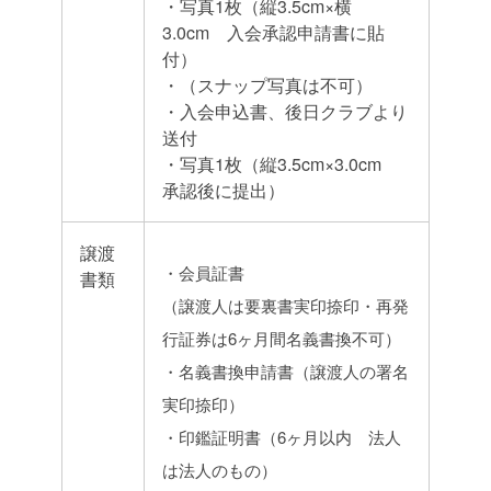
・写真1枚（縦3.5cm×横
3.0cm 入会承認申請書に貼
付）
・（スナップ写真は不可）
・入会申込書、後日クラブより
送付
・写真1枚（縦3.5cm×3.0cm
承認後に提出）
譲渡
・会員証書
書類
（譲渡人は要裏書実印捺印・再発
行証券は6ヶ月間名義書換不可）
・名義書換申請書（譲渡人の署名
実印捺印）
・印鑑証明書（6ヶ月以内 法人
は法人のもの）