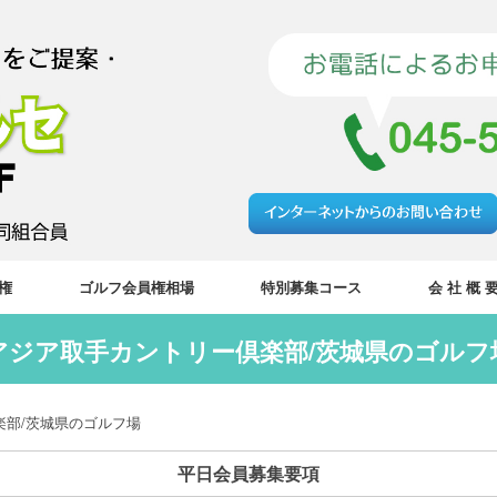
権
ゴルフ会員権相場
特別募集コース
会 社 概 
アジア取手カントリー倶楽部/茨城県のゴルフ
楽部/茨城県のゴルフ場
平日会員募集要項