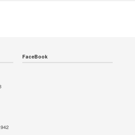
FaceBook
3
942