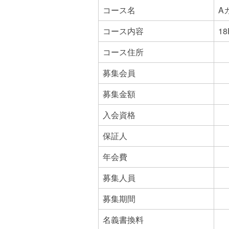
コース名
A
コース内容
1
コース住所
募集会員
募集金額
入会資格
保証人
年会費
募集人員
募集期間
名義書換料